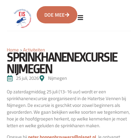
DOE MEE
Home
>
Activiteiten
SPRINKHANENEXCURSIE
NIJMEGEN
25 juli, 2026
Nijmegen
Op zaterdagmiddag 25 juli (13-16 uur) wordt er een
sprinkhanenexcursie georganiseerd in de Hatertse Vennen bij
Nijmegen. De excursie is geschikt voor zowel beginners als
gevorderden. We gaan bekijken welke soorten we tegenkomen,
hoe je de hoofdgroepen herkent, op welke kenmerken je moet
letten en welke geluiden de sprinkhanen maken.
Opgave bij
peter.hoppenbrouwers@planet.nl
. Je ontvangt