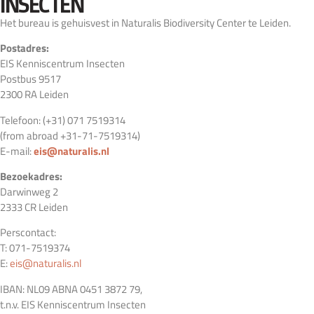
INSECTEN
Het bureau is gehuisvest in Naturalis Biodiversity Center te Leiden.
Postadres:
EIS Kenniscentrum Insecten
Postbus 9517
2300 RA Leiden
Telefoon: (+31) 071 7519314
(from abroad +31-71-7519314)
E-mail:
eis@naturalis.nl
Bezoekadres:
Darwinweg 2
2333 CR Leiden
Perscontact:
T: 071-7519374
E:
eis@naturalis.nl
IBAN: NL09 ABNA 0451 3872 79,
t.n.v. EIS Kenniscentrum Insecten