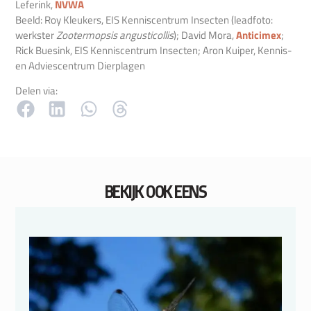
Leferink,
NVWA
Beeld: Roy Kleukers, EIS Kenniscentrum Insecten (leadfoto:
werkster
Zootermopsis angusticollis
); David Mora,
Anticimex
;
Rick Buesink, EIS Kenniscentrum Insecten; Aron Kuiper, Kennis-
en Adviescentrum Dierplagen
Delen via:
BEKIJK OOK EENS