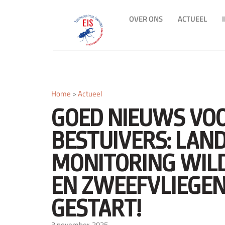
OVER ONS
ACTUEEL
Home
>
Actueel
GOED NIEUWS VO
BESTUIVERS: LAND
MONITORING WILD
EN ZWEEFVLIEGE
GESTART!
3 november, 2025