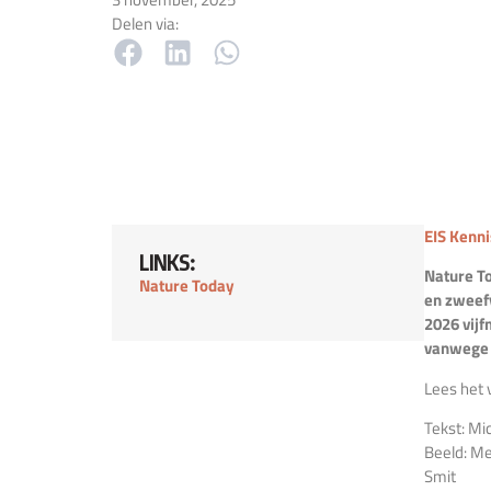
Delen via:
EIS Kenn
LINKS:
Nature To
Nature Today
en zweefv
2026 vijf
vanwege d
Lees het v
Tekst: Mi
Beeld: Me
Smit