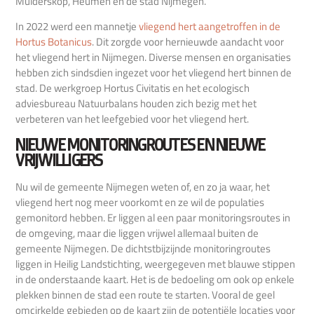
Mulderskop, Heumen en de stad Nijmegen.
In 2022 werd een mannetje
vliegend hert aangetroffen in de
Hortus Botanicus
. Dit zorgde voor hernieuwde aandacht voor
het vliegend hert in Nijmegen. Diverse mensen en organisaties
hebben zich sindsdien ingezet voor het vliegend hert binnen de
stad. De werkgroep Hortus Civitatis en het ecologisch
adviesbureau Natuurbalans houden zich bezig met het
verbeteren van het leefgebied voor het vliegend hert.
NIEUWE MONITORINGROUTES EN NIEUWE
VRIJWILLIGERS
Nu wil de gemeente Nijmegen weten of, en zo ja waar, het
vliegend hert nog meer voorkomt en ze wil de populaties
gemonitord hebben. Er liggen al een paar monitoringsroutes in
de omgeving, maar die liggen vrijwel allemaal buiten de
gemeente Nijmegen. De dichtstbijzijnde monitoringroutes
liggen in Heilig Landstichting, weergegeven met blauwe stippen
in de onderstaande kaart. Het is de bedoeling om ook op enkele
plekken binnen de stad een route te starten. Vooral de geel
omcirkelde gebieden op de kaart zijn de potentiële locaties voor