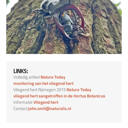
LINKS:
Volledig artikel
Nature Today
monitoring van het vliegend hert
Vliegend hert Nijmegen 2015
Nature Today
vliegend hert aangetroffen in de Hortus Botanicus
Informatie
Vliegend hert
Contact:
john.smit@naturalis.nl