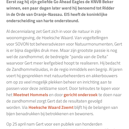
Eerst zag hij zijn geliefde Go Ahead Eagles de KNVB Beker
winnen, een paar dagen later werd hij benoemd tot Ridder
in de Orde van Oranje-Nassau. EIS heeft de koninklijke
onderscheiding van harte ondersteund.
Al decennialang zet Gert zich in voor de natuur in zijn
woonomgeving, de Hoeksche Waard. Van vogeltellingen
voor SOVON tot beheeradviezen voor Natuurmonumenten, Gert
is er bijna dagelijks druk mee. Maar zijn grootste passie is nog
wel de zandhommel, de bedreigde “panda van de Delta”
waarvoor Gert meer leefgebied hoopt te realiseren. Hij bedacht
de Zandhommelzuidas, in de regio inmiddels een begrip. Al jaren
voert hij gesprekken met natuurbeheerders en akkerbouwers
om op zo veel mogelijk plekken beheer en inrichting aan te
passen voor deze zeldzame soort. Door telroutes te lopen voor
het
Meetnet Hommels
en door
gericht onderzoek
te doen naar
de zandhommel zorgt Gert dat de resultaten gevolgd
worden. Via
Hoeksche Waard Zoemt
blijft hij de belangen van
bijen benadrukken bij betrokkenen en bewoners.
Op 25 april nam Gert voor een publiek van honderden