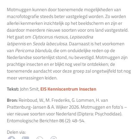
Motmuggen kunnen door toenemende mogelijkheden van
macrofotografie steeds beter vastgelegd worden. Zo worden
allerlei kenmerken inzichtelijk op het beeldscherm en zijn er
daardoor meerdere nieuwe soorten voor ons land vastgesteld.
Het gaat om
Clytocerus rivosus
,
Lepiseodina
latipennis
en
Seoda labeculosa
. Daarnaast is het voorkomen
van
Pericoma blandula
, die om onduidelijke reden op de
Nederlandse soortenlijst stond, nu bevestigd. Motmuggen zijn
prachtige insecten en er blijkt nog veel te ontdekken; de
toenemende aandacht voor deze groep zal ongetwijfeld tot nog
meer verrassingen leiden.
Tekst:
John Smit,
EIS Kenniscentrum Insecten
Bron:
Reinboud, W., M. Frederiks, G. Lommen, H. van
Prattenburg-Jansen & A. Wijker 2026. Motmuggen en foto’s –
vier nieuwe soorten voor Nederland (Diptera: Psychodidae).
Entomologische Berichten 86 (2): 48-54.
Delen via: