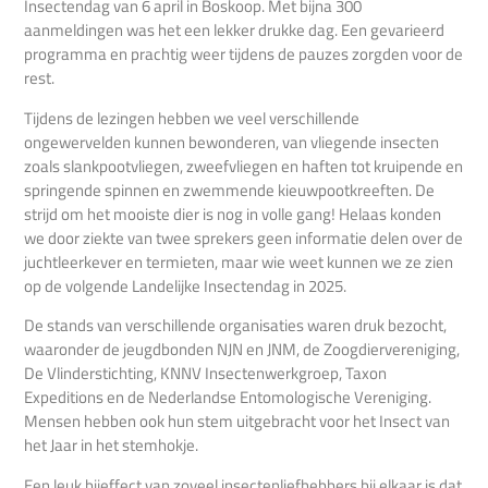
Insectendag van 6 april in Boskoop. Met bijna 300
aanmeldingen was het een lekker drukke dag. Een gevarieerd
programma en prachtig weer tijdens de pauzes zorgden voor de
rest.
Tijdens de lezingen hebben we veel verschillende
ongewervelden kunnen bewonderen, van vliegende insecten
zoals slankpootvliegen, zweefvliegen en haften tot kruipende en
springende spinnen en zwemmende kieuwpootkreeften. De
strijd om het mooiste dier is nog in volle gang! Helaas konden
we door ziekte van twee sprekers geen informatie delen over de
juchtleerkever en termieten, maar wie weet kunnen we ze zien
op de volgende Landelijke Insectendag in 2025.
De stands van verschillende organisaties waren druk bezocht,
waaronder de jeugdbonden NJN en JNM, de Zoogdiervereniging,
De Vlinderstichting, KNNV Insectenwerkgroep, Taxon
Expeditions en de Nederlandse Entomologische Vereniging.
Mensen hebben ook hun stem uitgebracht voor het Insect van
het Jaar in het stemhokje.
Een leuk bijeffect van zoveel insectenliefhebbers bij elkaar is dat