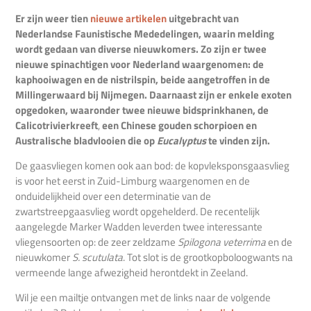
Er zijn weer tien
nieuwe artikelen
uitgebracht van
Nederlandse Faunistische Mededelingen, waarin melding
wordt gedaan van diverse nieuwkomers. Zo zijn er twee
nieuwe spinachtigen voor Nederland waargenomen: de
kaphooiwagen en de nistrilspin, beide aangetroffen in de
Millingerwaard bij Nijmegen. Daarnaast zijn er enkele exoten
opgedoken, waaronder twee nieuwe bidsprinkhanen, de
Calicotrivierkreeft
,
een Chinese gouden schorpioen en
Australische bladvlooien die op
Eucalyptus
te vinden zijn.
De gaasvliegen komen ook aan bod: de kopvleksponsgaasvlieg
is voor het eerst in Zuid-Limburg waargenomen en de
onduidelijkheid over een determinatie van de
zwartstreepgaasvlieg wordt opgehelderd. De recentelijk
aangelegde Marker Wadden leverden twee interessante
vliegensoorten op: de zeer zeldzame
Spilogona veterrima
en de
nieuwkomer
S. scutulata
. Tot slot is de grootkopboloogwants na
vermeende lange afwezigheid herontdekt in Zeeland.
Wil je een mailtje ontvangen met de links naar de volgende