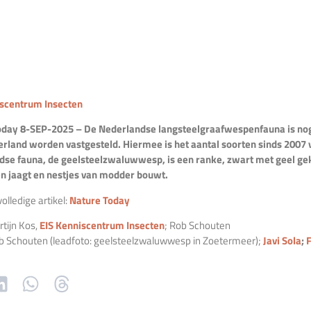
iscentrum Insecten
oday 8-SEP-2025 – De Nederlandse langsteelgraafwespenfauna is nog
rland worden vastgesteld. Hiermee is het aantal soorten sinds 2007
se fauna, de geelsteelzwaluwwesp, is een ranke, zwart met geel gek
n jaagt en nestjes van modder bouwt.
olledige artikel:
Nature Today
rtijn Kos,
EIS Kenniscentrum Insecten
; Rob Schouten
b Schouten (leadfoto: geelsteelzwaluwwesp in Zoetermeer);
Javi Sola
;