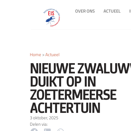
OVER ONS
ACTUEEL
Home
>
Actueel
NIEUWE ZWALU
DUIKT OP IN
ZOETERMEERSE
ACHTERTUIN
3 oktober, 2025
Delen via: