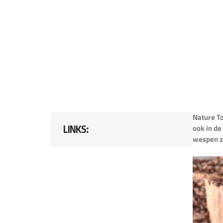
Nature T
ook in de
LINKS:
wespen ze