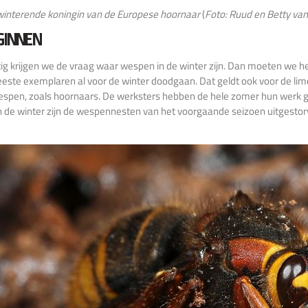
interende koningin van de Europese hoornaar
(
Foto: Ruud en Betty va
GINNEN
g krijgen we de vraag waar wespen in de winter zijn. Dan moeten we 
este exemplaren al voor de winter doodgaan. Dat geldt ook voor de li
espen, zoals hoornaars. De werksters hebben de hele zomer hun werk 
In de winter zijn de wespennesten van het voorgaande seizoen uitgestor