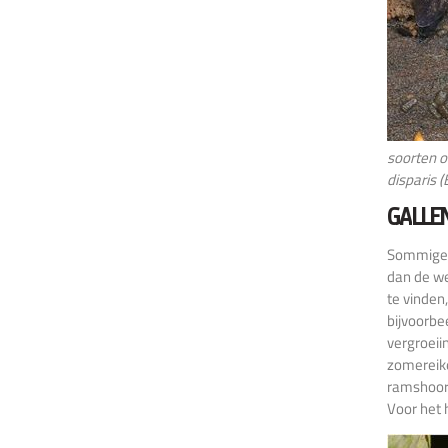
soorten o
disparis 
GALLE
Sommige w
dan de we
te vinden
bijvoorbe
vergroeii
zomereike
ramshoorn
Voor het 