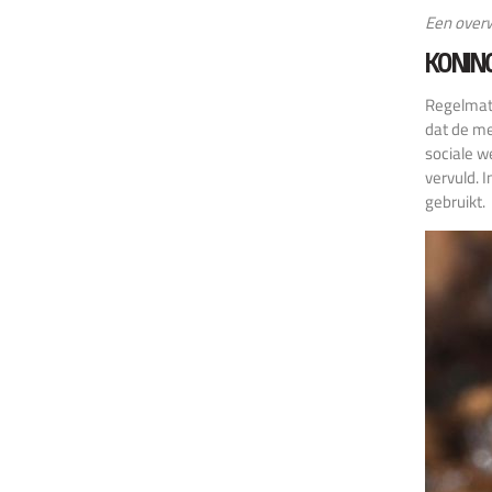
Een overw
KONIN
Regelmati
dat de me
sociale w
vervuld. 
gebruikt.