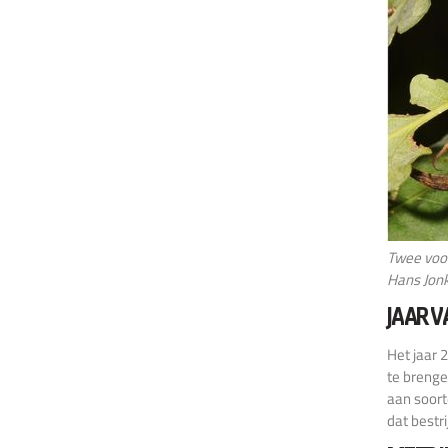
Twee voor
Hans Jon
JAAR V
Het jaar 
te brenge
aan soort
dat bestri