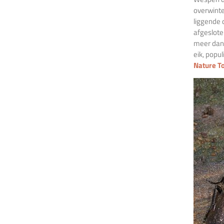
overwinte
liggende 
afgeslote
meer dan 
eik, popu
Nature T