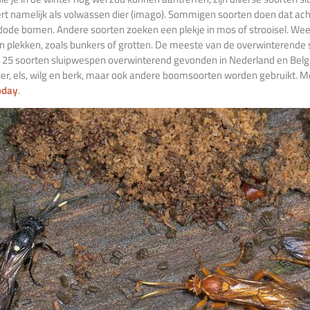
rt namelijk als volwassen dier (imago). Sommigen soorten doen dat ach
dode bomen. Andere soorten zoeken een plekje in mos of strooisel. Wee
n plekken, zoals bunkers of grotten. De meeste van de overwinterende so
25 soorten sluipwespen overwinterend gevonden in Nederland en België
lier, els, wilg en berk, maar ook andere boomsoorten worden gebruikt. Me
oday
.