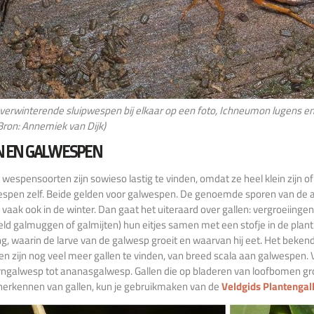
verwinterende sluipwespen bij elkaar op een foto, Ichneumon lugens
(Bron: Annemiek van Dijk)
N EN GALWESPEN
espensoorten zijn sowieso lastig te vinden, omdat ze heel klein zijn o
spen zelf. Beide gelden voor galwespen. De genoemde sporen van de a
, vaak ook in de winter. Dan gaat het uiteraard over gallen: vergroeiing
eld galmuggen of galmijten) hun eitjes samen met een stofje in de plan
ng, waarin de larve van de galwesp groeit en waarvan hij eet. Het bekend
n zijn nog veel meer gallen te vinden, van breed scala aan galwespen
galwesp tot ananasgalwesp. Gallen die op bladeren van loofbomen groeien
herkennen van gallen, kun je gebruikmaken van de
Veldgids Plantengal