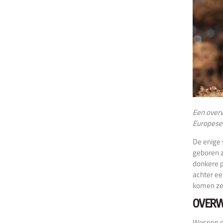
Een overw
Europese 
De enige 
geboren z
donkere p
achter ee
komen ze 
OVERW
Wespen di