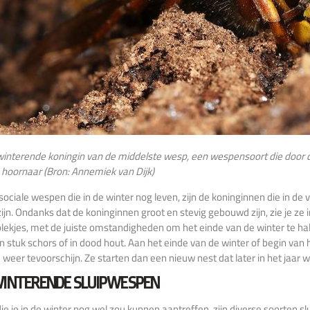
interende koningin van de middelste wesp, een wespensoort die door 
hoornaar (Bron: Annemiek van Dijk)
sociale wespen die in de winter nog leven, zijn de koninginnen die in 
ijn. Ondanks dat de koninginnen groot en stevig gebouwd zijn, zie je ze i
lekjes, met de juiste omstandigheden om het einde van de winter te halen.
n stuk schors of in dood hout. Aan het einde van de winter of begin van
weer tevoorschijn. Ze starten dan een nieuw nest dat later in het jaar we
INTERENDE SLUIPWESPEN
e je in de winter nog wel zou kunnen aantreffen, zijn diverse soorten 