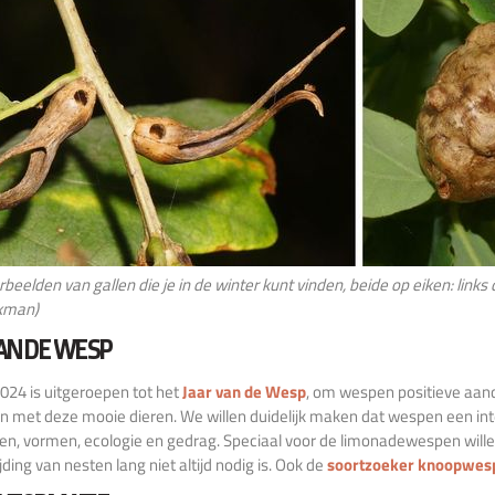
beelden van gallen die je in de winter kunt vinden, beide op eiken: link
kman)
AN DE WESP
2024 is uitgeroepen tot het
Jaar van de Wesp
, om wespen positieve aan
n met deze mooie dieren. We willen duidelijk maken dat wespen een inte
en, vormen, ecologie en gedrag. Speciaal voor de limonadewespen willen 
jding van nesten lang niet altijd nodig is. Ook de
soortzoeker knoopwes