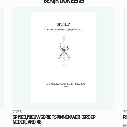
BEKIJK OOK EENS
2026
2
SPINED, NIEUWSBRIEF SPINNENWERKGROEP
R
NEDERLAND 46
M