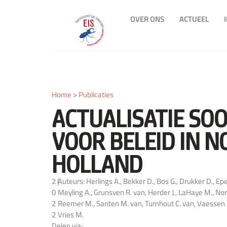
OVER ONS
ACTUEEL
Home
>
Publicaties
ACTUALISATIE SO
VOOR BELEID IN N
HOLLAND
2
|
Auteurs: Herlings A., Bekker D., Bos G., Drukker D., Ep
0
Meyling A., Grunsven R. van, Herder J., LaHaye M., Nor
2
Reemer M., Santen M. van, Turnhout C. van, Vaessen A
2
Vries M.
Delen via: