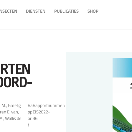
INSECTEN
DIENSTEN
PUBLICATIES
SHOP
ORTEN
OORD-
e M., Gmelig
|
Ra
Rapportnummer:
ren E. van,
pp
EIS2022-
., Wallis de
or
36
t