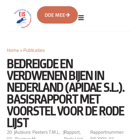
DOE MEE
Home
>
Publicaties
BEDREIGDE EN
VERDWENEN BIJEN IN
NEDERLAND (APIDAE S.L.).
BASISRAPPORT MET
VOORSTEL VOOR DE RODE
LIJST
20
|
Auteurs: Peeters T.M.J.,
|
Rapport
,
Rapportnummer:
03
Reemer M.
Rode Lijst
EIS2003-02