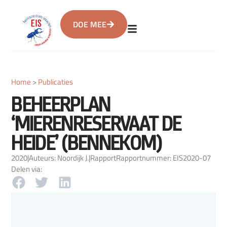
DOE MEE
Home
>
Publicaties
BEHEERPLAN
‘MIERENRESERVAAT DE
HEIDE’ (BENNEKOM)
2020
|
Auteurs: Noordijk J.
|
Rapport
Rapportnummer: EIS2020-07
Delen via: