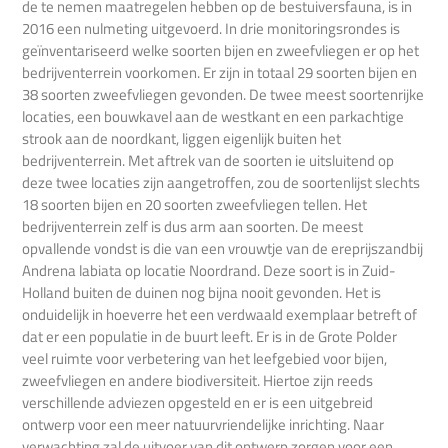
de te nemen maatregelen hebben op de bestuiversfauna, is in
2016 een nulmeting uitgevoerd. In drie monitoringsrondes is
geïnventariseerd welke soorten bijen en zweefvliegen er op het
bedrijventerrein voorkomen. Er zijn in totaal 29 soorten bijen en
38 soorten zweefvliegen gevonden. De twee meest soortenrijke
locaties, een bouwkavel aan de westkant en een parkachtige
strook aan de noordkant, liggen eigenlijk buiten het
bedrijventerrein. Met aftrek van de soorten ie uitsluitend op
deze twee locaties zijn aangetroffen, zou de soortenlijst slechts
18 soorten bijen en 20 soorten zweefvliegen tellen. Het
bedrijventerrein zelf is dus arm aan soorten. De meest
opvallende vondst is die van een vrouwtje van de ereprijszandbij
Andrena labiata op locatie Noordrand. Deze soort is in Zuid-
Holland buiten de duinen nog bijna nooit gevonden. Het is
onduidelijk in hoeverre het een verdwaald exemplaar betreft of
dat er een populatie in de buurt leeft. Er is in de Grote Polder
veel ruimte voor verbetering van het leefgebied voor bijen,
zweefvliegen en andere biodiversiteit. Hiertoe zijn reeds
verschillende adviezen opgesteld en er is een uitgebreid
ontwerp voor een meer natuurvriendelijke inrichting. Naar
verwachting zal de uitvoer van dit ontwerp zorgen voor een