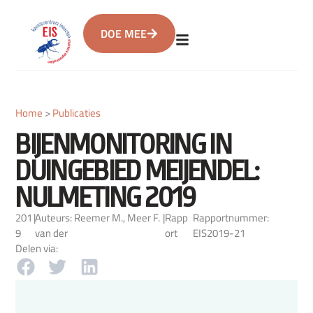
DOE MEE
Home
>
Publicaties
BIJENMONITORING IN
DUINGEBIED MEIJENDEL:
NULMETING 2019
201
|
Auteurs: Reemer M., Meer F.
|
Rapp
Rapportnummer:
9
van der
ort
EIS2019-21
Delen via: