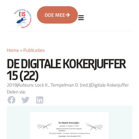
DOE MEE
Home
>
Publicaties
DE DIGITALE KOKERJUFFER
15 (22)
2019
|
Auteurs: Lock K., Tempelman D. (red.)
|
Digitale Kokerjuffer
Delen via: