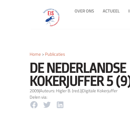
OVER ONS
ACTUEEL
Home
>
Publicaties
DE NEDERLANDSE
KOKERJUFFER 5 (9
2009
|
Auteurs: Higler B. (red.)
|
Digitale Kokerjuffer
Delen via: