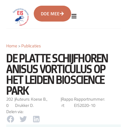
DOE MEE
Home
>
Publicaties
DE PLATTE SCHIJFHOREN
ANISUS VORTICULUS OP
HET LEIDEN BIOSCIENCE
PARK
202
|
Auteurs: Koese B.,
|
Rappo
Rapportnummer:
0
Drukker D.
rt
EIS2020-10
Delen via: