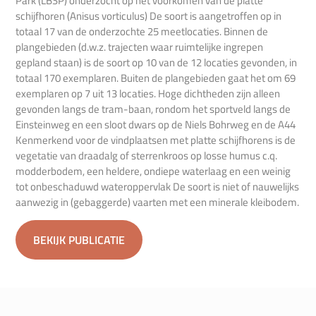
Park (LBSP) onderzocht op het voorkomen van de platte
schijfhoren (Anisus vorticulus) De soort is aangetroffen op in
totaal 17 van de onderzochte 25 meetlocaties. Binnen de
plangebieden (d.w.z. trajecten waar ruimtelijke ingrepen
gepland staan) is de soort op 10 van de 12 locaties gevonden, in
totaal 170 exemplaren. Buiten de plangebieden gaat het om 69
exemplaren op 7 uit 13 locaties. Hoge dichtheden zijn alleen
gevonden langs de tram-baan, rondom het sportveld langs de
Einsteinweg en een sloot dwars op de Niels Bohrweg en de A44
Kenmerkend voor de vindplaatsen met platte schijfhorens is de
vegetatie van draadalg of sterrenkroos op losse humus c.q.
modderbodem, een heldere, ondiepe waterlaag en een weinig
tot onbeschaduwd wateroppervlak De soort is niet of nauwelijks
aanwezig in (gebaggerde) vaarten met een minerale kleibodem.
BEKIJK PUBLICATIE