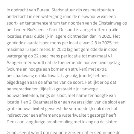
In opdracht van Bureau Stadsnatuur zijn zes meetpunten
onderzocht in een watergang rond de nieuwbouw van een
sport- en tentamencentrum ten noorden van de Einsteinweg op
het Leiden BioScience Park. De soort is aangetroffen op alle
locaties, maar duidelijk in lagere dichtheden dan in 2020. Het
gemiddeld aantal specimens per locatie was 2,3 in 2025, tot
maximaal 5 specimens. In 2020 lag het gemiddelde in deze
watergang op 22 specimens per locatie tot maximaal 41.
Aangenomen wordt dat de toenemende hoeveelheid opslag
(volume en hoogte aan bomen en struiken) met extra
beschaduwing en bladinval als gevolg, (mede) hebben
bijgedragen aan de afname van de soort. Het lijkt er op dat
beheeractiveiten (tijdelijk) gestaakt zijn vanwege
bouwactiviteiten, langs de sloot, met name ter hoogte van
locatie 1 en 2. Daarnaast is er aan weerszijden van de sloot een
grote bouwactiviteit geweest die vermoedelijk ook direct of
indirect voor een afnemende waterkwaliteit gezorgd heeft.
Denk aan langdurige bronbemaling met lozing op de sloten.
Geadviseerd wordt om ervoor te zorgen dat er gedurende de