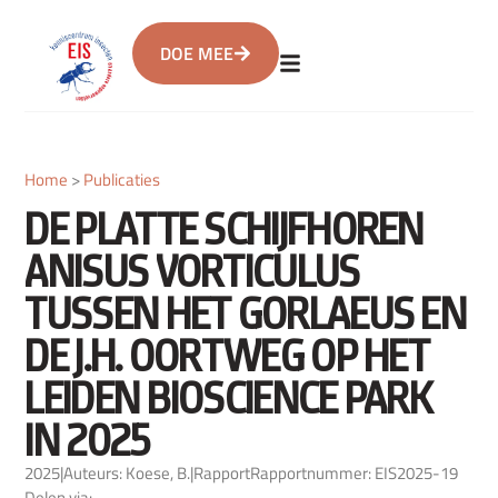
DOE MEE
Home
>
Publicaties
DE PLATTE SCHIJFHOREN
ANISUS VORTICULUS
TUSSEN HET GORLAEUS EN
DE J.H. OORTWEG OP HET
LEIDEN BIOSCIENCE PARK
IN 2025
2025
|
Auteurs: Koese, B.
|
Rapport
Rapportnummer: EIS2025-19
Delen via: