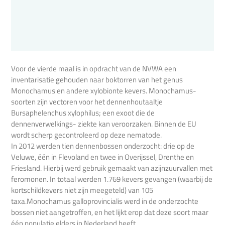
Voor de vierde maal is in opdracht van de NVWA een
inventarisatie gehouden naar boktorren van het genus
Monochamus en andere xylobionte kevers. Monochamus-
soorten zijn vectoren voor het dennenhoutaaltje
Bursaphelenchus xylophilus; een exoot die de
dennenverwelkings- ziekte kan veroorzaken. Binnen de EU
wordt scherp gecontroleerd op deze nematode.
In 2012 werden tien dennenbossen onderzocht: drie op de
Veluwe, één in Flevoland en twee in Overijssel, Drenthe en
Friesland. Hierbij werd gebruik gemaakt van azijnzuurvallen met
feromonen. In totaal werden 1.769 kevers gevangen (waarbij de
kortschildkevers niet zijn meegeteld) van 105
taxa.Monochamus galloprovincialis werd in de onderzochte
bossen niet aangetroffen, en het lijkt erop dat deze soort maar
één populatie elders in Nederland heeft.