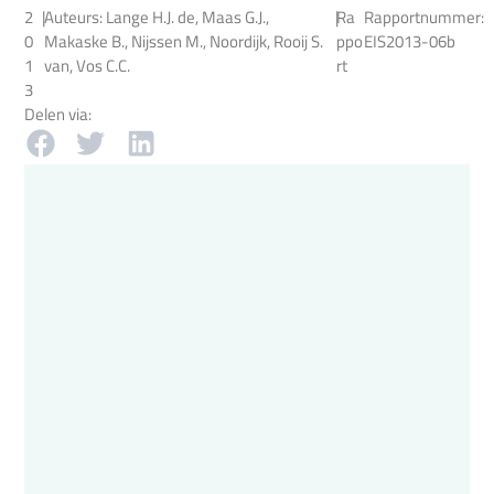
2
|
Auteurs: Lange H.J. de, Maas G.J.,
|
Ra
Rapportnummer:
0
Makaske B., Nijssen M., Noordijk, Rooij S.
ppo
EIS2013-06b
1
van, Vos C.C.
rt
3
Delen via: