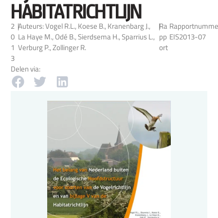
HABITATRICHTLIJN
2
|
Auteurs: Vogel R.L., Koese B., Kranenbarg J.,
|
Ra
Rapportnumme
0
La Haye M., Odé B., Sierdsema H., Sparrius L.,
pp
EIS2013-07
1
Verburg P., Zollinger R.
ort
3
Delen via: