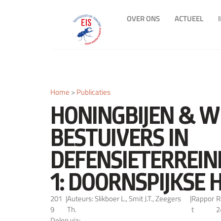
OVER ONS
ACTUEEL
Home
>
Publicaties
HONINGBIJEN & W
BESTUIVERS IN
DEFENSIETERREIN
1: DOORNSPIJKSE H
201
|
Auteurs: Slikboer L., Smit J.T., Zeegers
|
Rappor
R
9
Th.
t
2
Delen via: