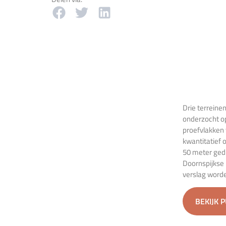
Drie terreine
onderzocht op
proefvlakken
kwantitatief 
50 meter gedu
Doornspijkse 
verslag worde
BEKIJK 