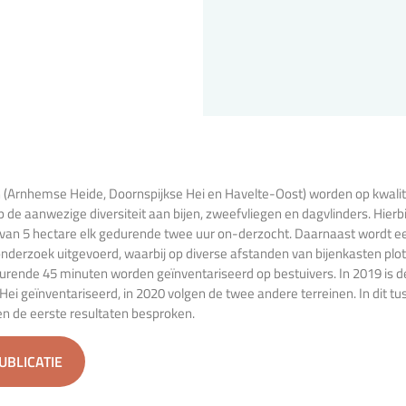
n (Arnhemse Heide, Doornspijkse Hei en Havelte-Oost) worden op kwalit
 de aanwezige diversiteit aan bijen, zweefvliegen en dagvlinders. Hierb
 van 5 hectare elk gedurende twee uur on-derzocht. Daarnaast wordt e
onderzoek uitgevoerd, waarbij op diverse afstanden van bijenkasten plots
rende 45 minuten worden geïnventariseerd op bestuivers. In 2019 is d
Hei geïnventariseerd, in 2020 volgen de twee andere terreinen. In dit tu
n de eerste resultaten besproken.
PUBLICATIE