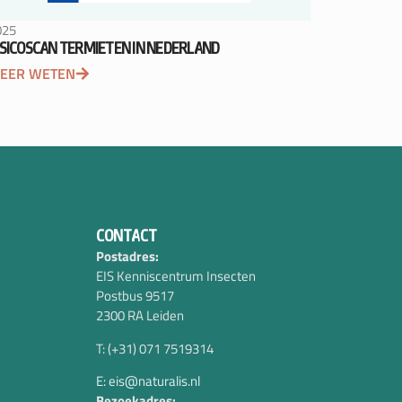
025
ISICOSCAN TERMIETEN IN NEDERLAND
EER WETEN
CONTACT
Postadres:
EIS Kenniscentrum Insecten
Postbus 9517
2300 RA Leiden
T: (+31) 071 7519314
E: eis@naturalis.nl
Bezoekadres: