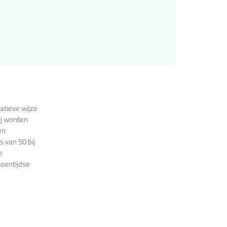
atieve wijze
ij worden
en
 van 50 bij
e
ssentijdse