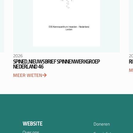
2026
2
SPINED, NIEUWSBRIEF SPINNENWERKGROEP
R
NEDERLAND 46
M
MEER WETEN
WEBSITE
Doneren
Over ons