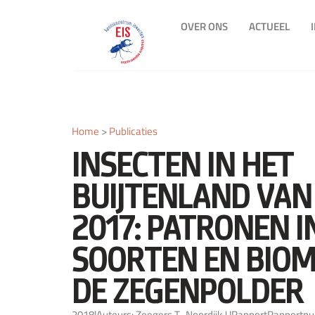
OVER ONS
ACTUEEL
Home
>
Publicaties
INSECTEN IN HET
BUIJTENLAND VA
2017: PATRONEN I
SOORTEN EN BIOM
DE ZEGENPOLDER
2018
|
Auteurs: Zeegers T., Noordijk J.
|
Rapport
Rapportnu