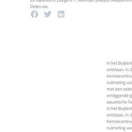
Delen via:
In het Buijte
ontstaan. In 
Kenniscentrum
nulmeting van
met een selec
omliggende g
aquatische f
In het Buijte
ontstaan. In 
Kenniscentrum
nulmeting van