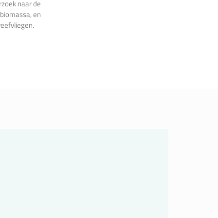
rzoek naar de
 biomassa, en
eefvliegen.