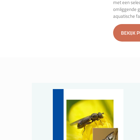
met een selec
omliggende g
aquatische f
BEKIJK 