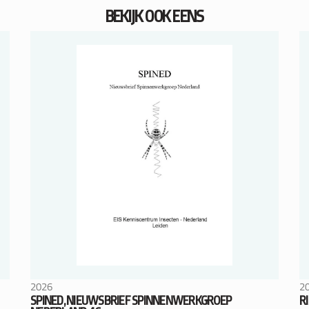
BEKIJK OOK EENS
2026
2
SPINED, NIEUWSBRIEF SPINNENWERKGROEP
R