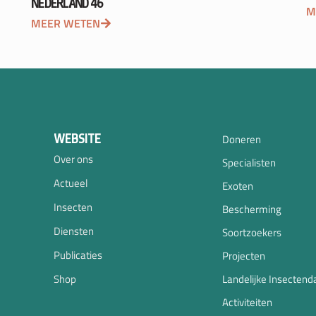
NEDERLAND 46
M
MEER WETEN
WEBSITE
Doneren
Over ons
Specialisten
Actueel
Exoten
Insecten
Bescherming
Diensten
Soortzoekers
Publicaties
Projecten
Shop
Landelijke Insectend
Activiteiten