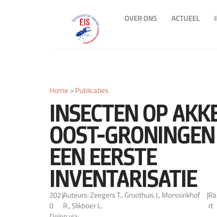
OVER ONS
ACTUEEL
Home
>
Publicaties
INSECTEN OP AKKE
OOST-GRONINGEN 
EEN EERSTE
INVENTARISATIE
202
|
Auteurs: Zeegers T., Groothuis J., Morssinkhof
|
Ra
0
R., Slikboer L.
rt
Delen via: