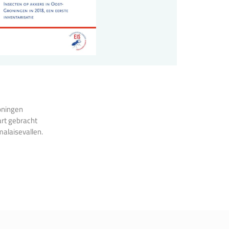
roningen
art gebracht
malaisevallen.