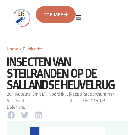
DOE MEE
Home
>
Publicaties
INSECTEN VAN
STEILRANDEN OP DE
SALLANDSE HEUVELRUG
201
|
Auteurs: Smit J.T., Noordijk J.,
|
Rappo
Rapportnummer:
5
Smit J.
rt
EIS2015-08
Delen via: