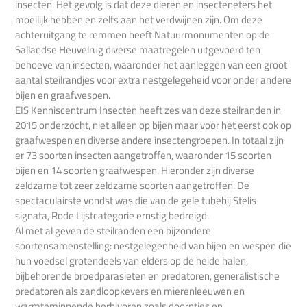
insecten. Het gevolg is dat deze dieren en insecteneters het
moeilijk hebben en zelfs aan het verdwijnen zijn. Om deze
achteruitgang te remmen heeft Natuurmonumenten op de
Sallandse Heuvelrug diverse maatregelen uitgevoerd ten
behoeve van insecten, waaronder het aanleggen van een groot
aantal steilrandjes voor extra nestgelegeheid voor onder andere
bijen en graafwespen.
EIS Kenniscentrum Insecten heeft zes van deze steilranden in
2015 onderzocht, niet alleen op bijen maar voor het eerst ook op
graafwespen en diverse andere insectengroepen. In totaal zijn
er 73 soorten insecten aangetroffen, waaronder 15 soorten
bijen en 14 soorten graafwespen. Hieronder zijn diverse
zeldzame tot zeer zeldzame soorten aangetroffen. De
spectaculairste vondst was die van de gele tubebij Stelis
signata, Rode Lijstcategorie ernstig bedreigd.
Al met al geven de steilranden een bijzondere
soortensamenstelling: nestgelegenheid van bijen en wespen die
hun voedsel grotendeels van elders op de heide halen,
bijbehorende broedparasieten en predatoren, generalistische
predatoren als zandloopkevers en mierenleeuwen en
warmteminnende herbivoren zoals doorntjes en