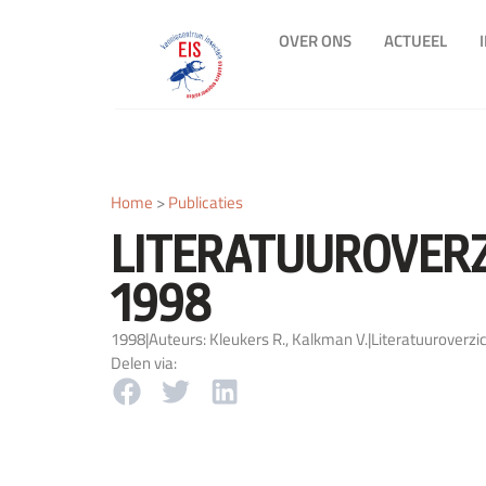
OVER ONS
ACTUEEL
Home
>
Publicaties
LITERATUUROVER
1998
1998
|
Auteurs: Kleukers R., Kalkman V.
|
Literatuuroverzi
Delen via: