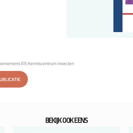
oornemens EIS Kenniscentrum Insecten
PUBLICATIE
BEKIJK OOK EENS