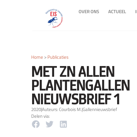
OVER ONS
ACTUEEL
Home
>
Publicaties
MET ZN ALLEN
PLANTENGALLEN
NIEUWSBRIEF 1
2020
|
Auteurs: Courbois M.
|
Gallennieuwsbrief
Delen via: