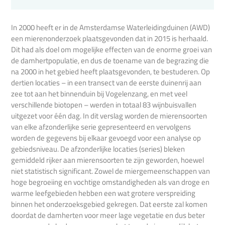
In 2000 heeft er in de Amsterdamse Waterleidingduinen (AWD)
een mierenonderzoek plaatsgevonden dat in 2015 is herhaald.
Dit had als doel om mogelijke effecten van de enorme groei van
de damhertpopulatie, en dus de toename van de begrazing die
na 2000 in het gebied heeft plaatsgevonden, te bestuderen. Op
dertien locaties – in een transect van de eerste duinenrij aan
zee tot aan het binnenduin bij Vogelenzang, en met veel
verschillende biotopen – werden in totaal 83 wijnbuisvallen
uitgezet voor één dag. In dit verslag worden de mierensoorten
van elke afzonderlijke serie gepresenteerd en vervolgens
worden de gegevens bij elkaar gevoegd voor een analyse op
gebiedsniveau. De afzonderlijke locaties (series) bleken
gemiddeld rijker aan mierensoorten te zijn geworden, hoewel
niet statistisch significant. Zowel de miergemeenschappen van
hoge begroeiing en vochtige omstandigheden als van droge en
warme leefgebieden hebben een wat grotere verspreiding
binnen het onderzoeksgebied gekregen. Dat eerste zal komen
doordat de damherten voor meer lage vegetatie en dus beter