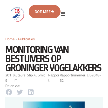
DOE MEE
Home
>
Publicaties
MONITORING VAN
BESTUIVERS OP
GRONINGER VOGELAKKERS
201
|
Auteurs: Stip A., Smit
|
Rappor
Rapportnummer: EIS2018-
9
J.T.
t
32
Delen via: