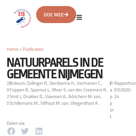
DOE MEE
Home
>
Publicaties
NATUURPARELS IN DE
GEMEENTE NIJMEGEN
2
|
Auteurs: Zollinger R., Sierdsema H., Vermanen C.,
|
R
Rapportnu
0
Foppen R., Sparrius L., Meer S. van der, Creemers R.,
a
EIS2020-
2
Smit J., Drukker D., Vaessen A., Adrichem M. van,
p
24
0
Schillemans M., Silfhout M. van, Vliegenthart A.
p
or
t
Delen via: