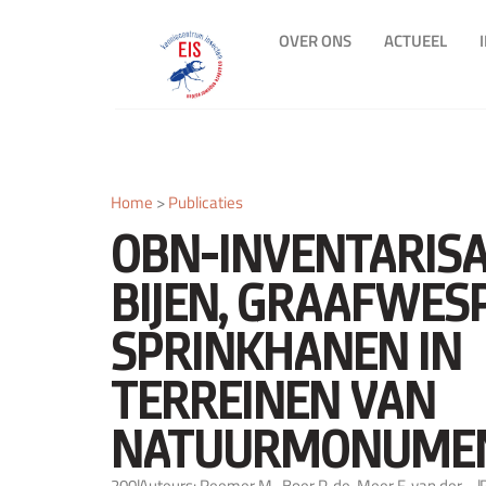
OVER ONS
ACTUEEL
Home
>
Publicaties
OBN-INVENTARISA
BIJEN, GRAAFWES
SPRINKHANEN IN
TERREINEN VAN
NATUURMONUME
200
|
Auteurs: Reemer M., Boer P. de, Meer F. van der,
|