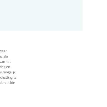
 2007
eciale
 van het
ting en
r mogelijk
chatting te
nderzochte