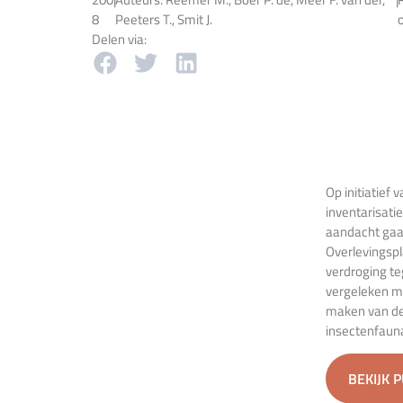
8
Peeters T., Smit J.
o
Delen via:
Op initiatief
inventarisati
aandacht gaat
Overlevingsp
verdroging te
vergeleken me
maken van de
insectenfaun
BEKIJK 