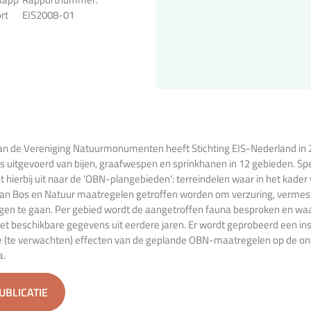
rt
EIS2008-01
 van de Vereniging Natuurmonumenten heeft Stichting EIS-Nederland in
es uitgevoerd van bijen, graafwespen en sprinkhanen in 12 gebieden. Sp
 hierbij uit naar de ‘OBN-plangebieden’: terreindelen waar in het kader
lan Bos en Natuur maatregelen getroffen worden om verzuring, vermes
gen te gaan. Per gebied wordt de aangetroffen fauna besproken en waa
t beschikbare gegevens uit eerdere jaren. Er wordt geprobeerd een ins
 (te verwachten) effecten van de geplande OBN-maatregelen op de o
a.
PUBLICATIE