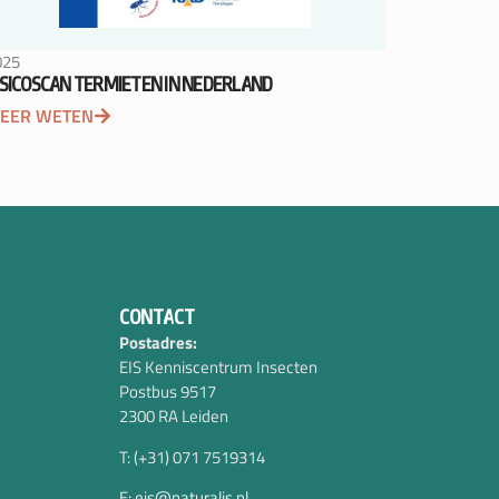
025
ISICOSCAN TERMIETEN IN NEDERLAND
EER WETEN
CONTACT
Postadres:
EIS Kenniscentrum Insecten
Postbus 9517
2300 RA Leiden
T: (+31) 071 7519314
E: eis@naturalis.nl