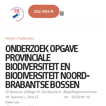
DOE MEE
Home
>
Publicaties
ONDERZOEK OPGAVE
PROVINCIALE
BIODIVERSITEIT EN
BIODIVERSITEIT NOORD-
BRABANTSE BOSSEN
20
|
Auteurs: Zollinger R., Sierdsema H.,
|
Rapp
Rapportnummer:
18
Sparrius L., Smit J.T.
ort
EIS2018-19
Delen via: