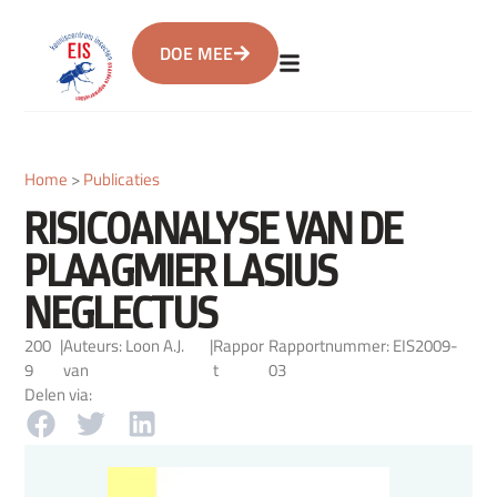
DOE MEE
Home
>
Publicaties
RISICOANALYSE VAN DE
PLAAGMIER LASIUS
NEGLECTUS
200
|
Auteurs: Loon A.J.
|
Rappor
Rapportnummer: EIS2009-
9
van
t
03
Delen via: