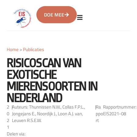
DOE MEE
Home
>
Publicaties
RISICOSCAN VAN
EXOTISCHE
MIERENSOORTEN IN
NEDERLAND
2
|
Auteurs: Thunnissen N.W., Collas F.P.L.,
|
Ra
Rapportnummer:
0
Jongejans E., Noordijk J., Loon A.J. van,
ppo
EIS2021-08
2
Leuven R.S.E.W.
rt
1
Delen via: