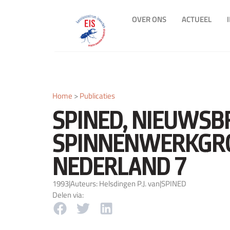
OVER ONS
ACTUEEL
Home
>
Publicaties
SPINED, NIEUWSB
SPINNENWERKGR
NEDERLAND 7
1993
|
Auteurs: Helsdingen P.J. van
|
SPINED
Delen via: