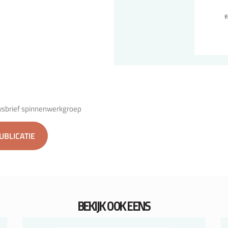
uwsbrief spinnenwerkgroep
PUBLICATIE
BEKIJK OOK EENS