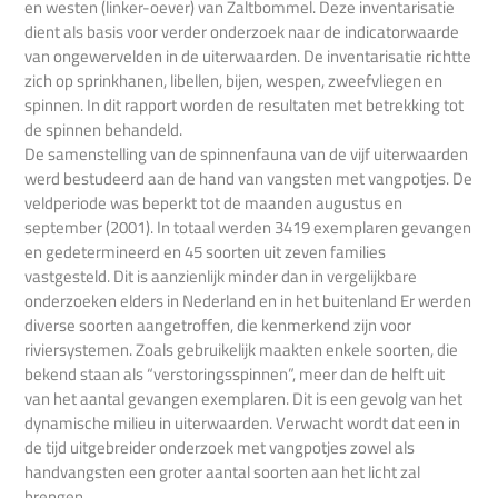
en westen (linker-oever) van Zaltbommel. Deze inventarisatie
dient als basis voor verder onderzoek naar de indicatorwaarde
van ongewervelden in de uiterwaarden. De inventarisatie richtte
zich op sprinkhanen, libellen, bijen, wespen, zweefvliegen en
spinnen. In dit rapport worden de resultaten met betrekking tot
de spinnen behandeld.
De samenstelling van de spinnenfauna van de vijf uiterwaarden
werd bestudeerd aan de hand van vangsten met vangpotjes. De
veldperiode was beperkt tot de maanden augustus en
september (2001). In totaal werden 3419 exemplaren gevangen
en gedetermineerd en 45 soorten uit zeven families
vastgesteld. Dit is aanzienlijk minder dan in vergelijkbare
onderzoeken elders in Nederland en in het buitenland Er werden
diverse soorten aangetroffen, die kenmerkend zijn voor
riviersystemen. Zoals gebruikelijk maakten enkele soorten, die
bekend staan als “verstoringsspinnen”, meer dan de helft uit
van het aantal gevangen exemplaren. Dit is een gevolg van het
dynamische milieu in uiterwaarden. Verwacht wordt dat een in
de tijd uitgebreider onderzoek met vangpotjes zowel als
handvangsten een groter aantal soorten aan het licht zal
brengen.