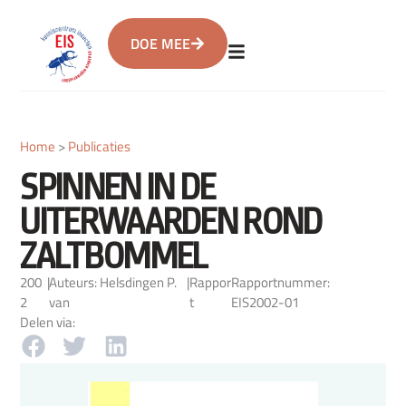
DOE MEE
Home
>
Publicaties
SPINNEN IN DE
UITERWAARDEN ROND
ZALTBOMMEL
200
|
Auteurs: Helsdingen P.
|
Rappor
Rapportnummer:
2
van
t
EIS2002-01
Delen via: