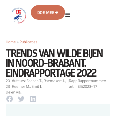
DOE MEE
Home
>
Publicaties
TRENDS VAN WILDE BIJEN
IN NOORD-BRABANT.
EINDRAPPORTAGE 2022
20
|
Auteurs: Faasen T., Raemakers I.,
|
Rapp
Rapportnummer:
23
Reemer M., Smit J.
ort
EIS2023-17
Delen via: