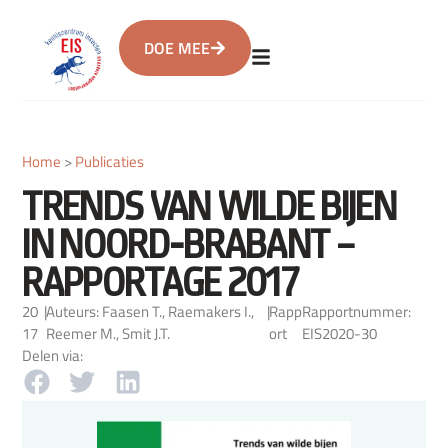
DOE MEE
Home
>
Publicaties
TRENDS VAN WILDE BIJEN
IN NOORD-BRABANT –
RAPPORTAGE 2017
20
|
Auteurs: Faasen T., Raemakers I.,
|
Rapp
Rapportnummer:
17
Reemer M., Smit J.T.
ort
EIS2020-30
Delen via: