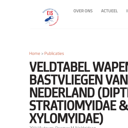
OVER ONS
ACTUEEL
Home
>
Publicaties
VELDTABEL WAPE
BASTVLIEGEN VAN
NEDERLAND (DIPT
STRATIOMYIDAE &
XYLOMYIDAE)
2014
|
Auteurs: Reemer M.
|
Veldgidsen