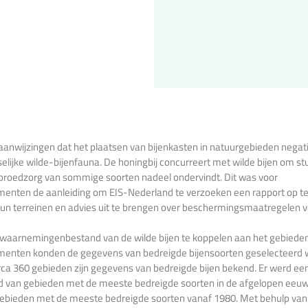
e aanwijzingen dat het plaatsen van bijenkasten in natuurgebieden negati
selijke wilde-bijenfauna. De honingbij concurreert met wilde bijen om st
broedzorg van sommige soorten nadeel ondervindt. Dit was voor
nten de aanleiding om EIS-Nederland te verzoeken een rapport op te 
hun terreinen en advies uit te brengen over beschermingsmaatregelen v
-waarnemingenbestand van de wilde bijen te koppelen aan het gebiede
nten konden de gegevens van bedreigde bijensoorten geselecteerd w
rca 360 gebieden zijn gegevens van bedreigde bijen bekend. Er werd een 
 van gebieden met de meeste bedreigde soorten in de afgelopen eeuw
n gebieden met de meeste bedreigde soorten vanaf 1980. Met behulp va