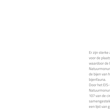
Er zijn sterk
voor de plaat
waardoor de 
Natuurmonume
de bijen van 
bijenfauna.
Door het EIS
Natuurmonume
107 van de ci
samengesteld
een lijst va