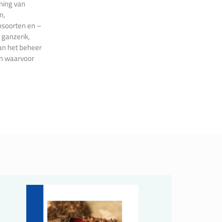
ning van
n,
nsoorten en –
 ganzerik,
van het beheer
en waarvoor