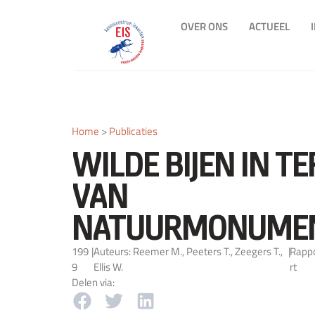
OVER ONS
ACTUEEL
Home
>
Publicaties
WILDE BIJEN IN T
VAN
NATUURMONUME
199
|
Auteurs: Reemer M., Peeters T., Zeegers T.,
|
Rapp
9
Ellis W.
rt
Delen via: