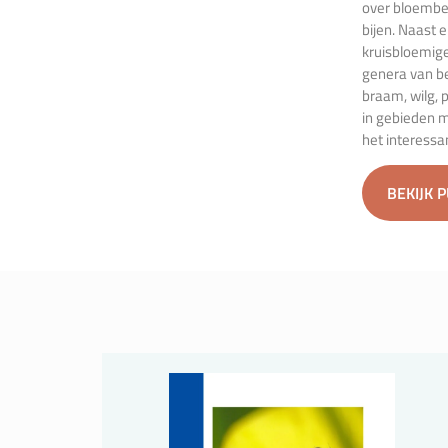
over bloembez
bijen. Naast
kruisbloemige
genera van be
braam, wilg, 
in gebieden m
het interessa
BEKIJK 