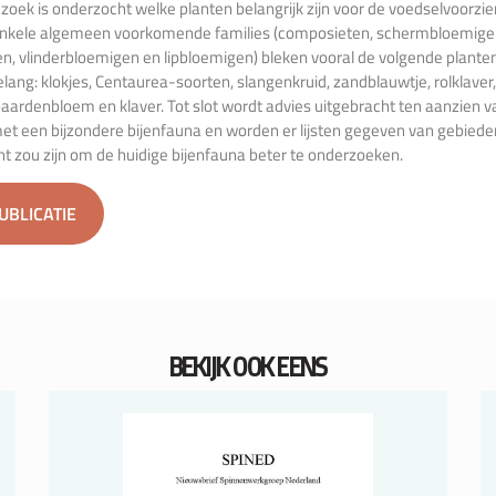
oek is onderzocht welke planten belangrijk zijn voor de voedselvoorzie
 enkele algemeen voorkomende families (composieten, schermbloemige
n, vlinderbloemigen en lipbloemigen) bleken vooral de volgende plante
lang: klokjes, Centaurea-soorten, slangenkruid, zandblauwtje, rolklaver,
paardenbloem en klaver. Tot slot wordt advies uitgebracht ten aanzien 
et een bijzondere bijenfauna en worden er lijsten gegeven van gebied
nt zou zijn om de huidige bijenfauna beter te onderzoeken.
PUBLICATIE
BEKIJK OOK EENS