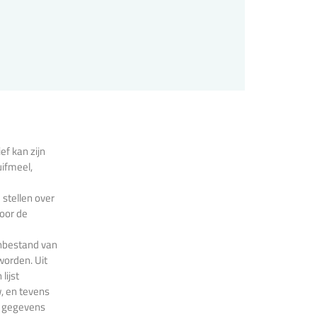
ef kan zijn
uifmeel,
stellen over
oor de
nbestand van
orden. Uit
lijst
, en tevens
n gegevens