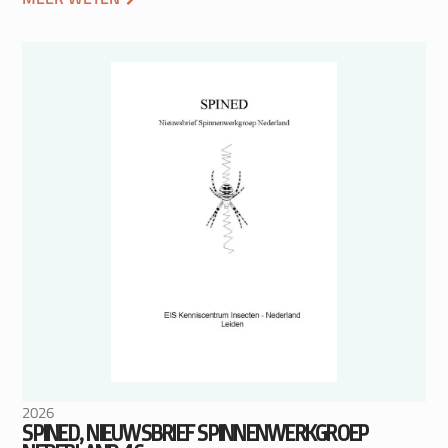
2026
SPINED, NIEUWSBRIEF SPINNENWERKGROEP