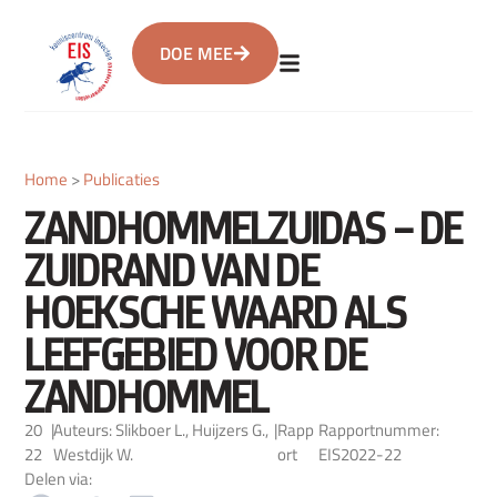
DOE MEE
Home
>
Publicaties
ZANDHOMMELZUIDAS – DE
ZUIDRAND VAN DE
HOEKSCHE WAARD ALS
LEEFGEBIED VOOR DE
ZANDHOMMEL
20
|
Auteurs: Slikboer L., Huijzers G.,
|
Rapp
Rapportnummer:
22
Westdijk W.
ort
EIS2022-22
Delen via: