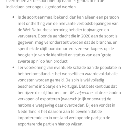
overtreden als de soort niet op naam is gebracht en de
individuen per ongeluk gedood worden.
Is de soort eenmaal bekend, dan kan alleen een persoon
met ontheffing van de relevante verbodsbepalingen van
de Wet Natuurbescherming het dier (op)vangen en
vervoeren. Door de aandacht die in 2020 aan de soort is
gegeven, mag veronderstelt worden dat de branche, en
specifiek de olijfboomimporteurs en -verkopers op de
hoogte zijn van de identiteit en status van een ‘grote
zwarte spin’ op hun product.
Ter voorkoming van eventuele schade aan de populatie in
het herkomstland, is het wenselijk en waardevol dat alle
vondsten worden gemeld. De spin is wél volledig
beschermd in Spanje en Portugal. Dat betekent dus dat
bedrijven die olijfbomen met
M. calpeiana
uit deze landen
verkopen of exporteren (waarschijnlijk onbewust) de
nationale wetgeving daar overtreden. Bij een vondst in
Nederland is het daarom aan te bevelen dat de
importerende en in ons land verkopende partijen de
exporterende partijen hier op wijzen.