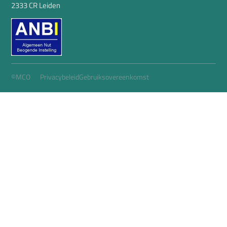
2333 CR Leiden
©MCO
Privacybeleid
Gebruiksovereenkomst