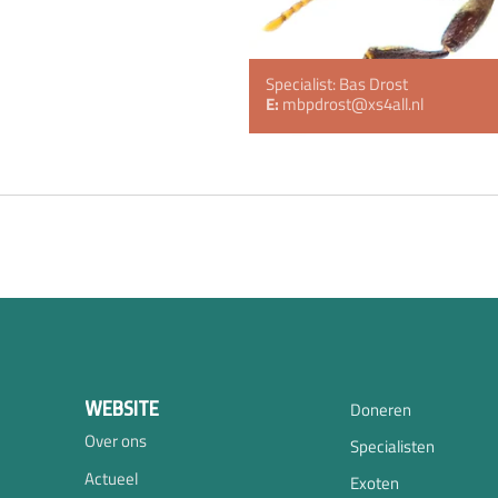
Specialist: Bas Drost
E:
mbpdrost@xs4all.nl
WEBSITE
Doneren
Over ons
Specialisten
Actueel
Exoten