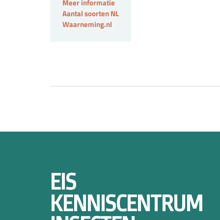
Meer informatie
Aantal soorten NL
Waarneming.nl
EIS
KENNISCENTRUM