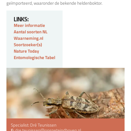
geïmporteerd, waaronder de bekende heldenboktor.
LINKS:
Meer informatie
Aantal soorten NL
Waarneming.nl
Soortzoeker(s)
Nature Today
Entomologische Tabel
Specialist: Dré Teunissen
E:
dre.teunissen@onsneteindhoven.nl