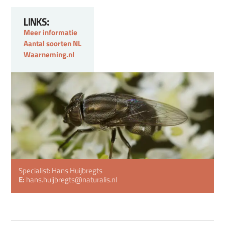
LINKS:
Meer informatie
Aantal soorten NL
Waarneming.nl
Specialist: Hans Huijbregts
E:
hans.huijbregts@naturalis.nl