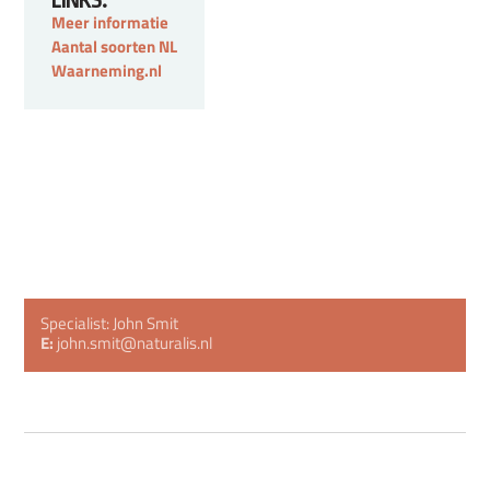
LINKS:
Meer informatie
Aantal soorten NL
Waarneming.nl
Specialist: John Smit
E:
john.smit@naturalis.nl