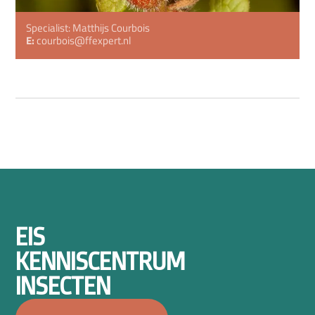
Specialist: Matthijs Courbois
E:
courbois@ffexpert.nl
EIS
KENNISCENTRUM
INSECTEN