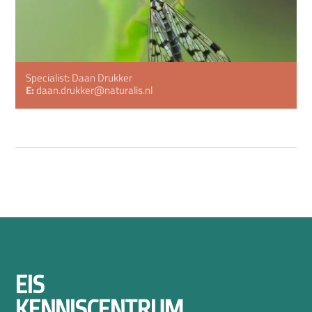
Specialist: Daan Drukker
E:
daan.drukker@naturalis.nl
EIS
KENNISCENTRUM